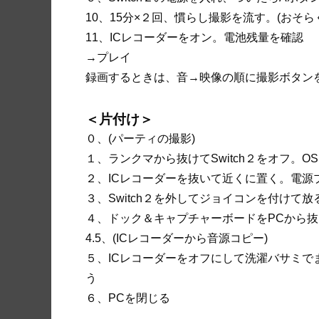
10、15分×２回、慣らし撮影を流す。(おそ
11、ICレコーダーをオン。電池残量を確認
→プレイ
録画するときは、音→映像の順に撮影ボタン
＜片付け＞
０、(パーティの撮影)
１、ランクマから抜けてSwitch２をオフ。O
２、ICレコーダーを抜いて近くに置く。電源
３、Switch２を外してジョイコンを付けて放
４、ドック＆キャプチャーボードをPCから
4.5、(ICレコーダーから音源コピー)
５、ICレコーダーをオフにして洗濯バサミ
う
６、PCを閉じる