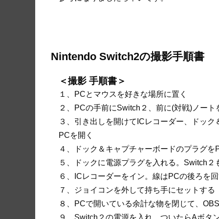
Nintendo Switch2の撮影手順書
＜撮影 手順書＞
１、PCとマウスを好きな場所に置く
２、PCの手前にSwitch２、前に(対戦)
３、引き出しを開けてICレコーダー、ドッ
PCを開く
４、ドック＆キャプチャーボードのプラグを
５、ドックに電源プラグを入れる。Switch
６、ICレコーダーをイン。線はPCの後ろを
７、ジョイコンを外して持ち手にセットする
８、PCで開いている余計な物を閉じて、OB
９、Switch２の電源を入れ、ついたらAボタ